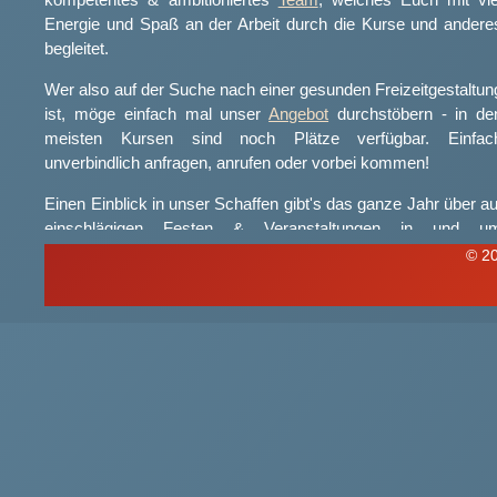
kompetentes & ambitioniertes
Team
, welches Euch mit vie
Energie und Spaß an der Arbeit durch die Kurse und andere
begleitet.
Wer also auf der Suche nach einer gesunden Freizeitgestaltun
ist, möge einfach mal unser
Angebot
durchstöbern - in de
meisten Kursen sind noch Plätze verfügbar. Einfac
unverbindlich anfragen, anrufen oder vorbei kommen!
Einen Einblick in unser Schaffen gibt's das ganze Jahr über au
einschlägigen Festen & Veranstaltungen in und u
Neuenhagen, wo wir immer wieder gerne mit unsere
© 20
Kursgruppen zur Programmgestaltung beitragen.
...also gleich mal schauen und am besten direkt anmelden!
Wir feuen uns auf Euch!
😎
Euer Ta.u.Be. Team