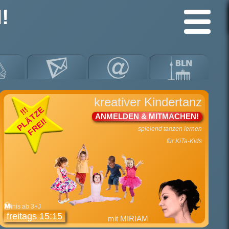
!
kreativer Kindertanz
PLÄTZE
!!!
ANMELDEN & MITMACHEN!
FREI!
spielend tanzen lernen
für KiTa-Kids
inis ab 3+J
freitags 15:15
mit MIRIAM