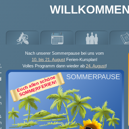
WILLKOMMEN
Nach unserer Sommerpause bei uns vom
10. bis 21. August
Ferien-Kursplan!
,
Volles Programm dann wieder ab
24. August
!
-
SOMMERPAUSE
Euch allen schöne
d
SOMMERFERIEN!
s
n
&
n