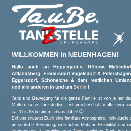
WILLKOMMEN in NEUEN­HAGEN!
Hallo auch an Hoppegarten, Hönow, Mahlsdorf
Altlandsberg, Freders­dorf-Vogels­dorf & Peters­hagen
Eggers­dorf, Schöneiche & dem restlichen Umlan
und alle anderen in und um
Berlin
!
Ta
nz
u
nd
Be
wegung für die ganze Familie ist von je her da
Motto unseres Tanzstudios - entsprechend ist für alle zwische
😉
ca. 3 bis 83 bestimmt etwas dabei!
Bei uns erwartet Euch eine familiäre Atmosphäre, individuelle 
persönliche Betreuung, eine hohes Maß an Flexibilität und ei