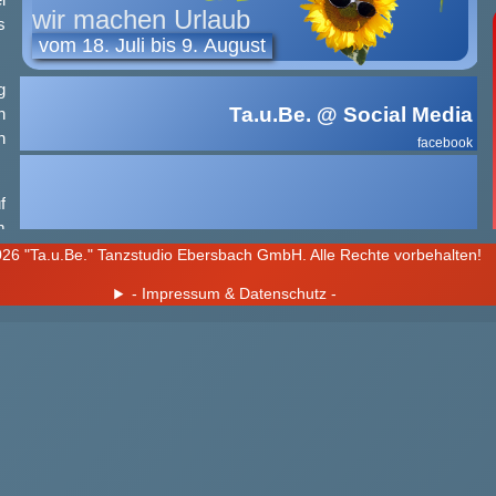
l
wir machen Urlaub
s
vom 18. Juli bis 9. August
g
Ta.u.Be. @ Social Media
n
h
facebook
f
m
n
26 "Ta.u.Be." Tanzstudio Ebersbach GmbH. Alle Rechte vorbehalten!
- Impressum & Datenschutz -