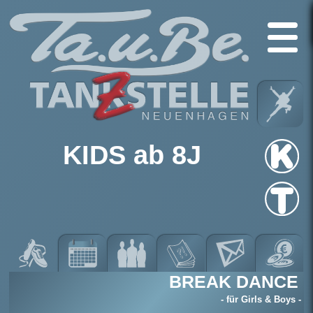
KIDS ab 8J
BREAK DANCE
- für Girls & Boys -