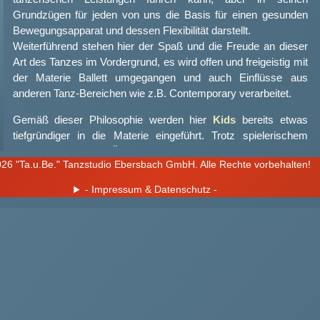
Grundzügen für jeden von uns die Basis für einen gesunden
Bewegungsapparat und dessen Flexibilität darstellt.
Weiterführend stehen hier der Spaß und die Freude an dieser
Art des Tanzes im Vordergrund, es wird offen und freigeistig mit
der Materie Ballett umgegangen und auch Einflüsse aus
anderen Tanz-Bereichen wie z.B. Contemporary verarbeitet.
Gemäß dieser Philosophie werden hier
Kids
bereits etwas
tiefgründiger in die Materie eingeführt. Trotz spielerischem
Aufbau fordern die Übungen den jungen Eleven nun mehr
26 "Ta.u.Be." Tanzstudio Ebersbach GmbH. Alle Rechte vorbehalten!
Genauigkeit und Excellenz ab, Fachbegriffe werden eingeführt
und durch andauernde Wiederholungen der Exercises die
- Impressum & Datenschutz -
kleinen Körper konsequent geschult.
Auch wenn
Kinderballett
als Fortführung des
kreativen
Kindertanzes
gedacht ist, stehen hier auch völlig unbelasteten
Kindern die Türen offen, da der Trainingsaufbau auf einer
anderen Ebene neu beginnt.
Für die
Teens
beginnt in Abhängigkeit vom Alter, den
körperlichen Fähigkeiten und den damit verbundenen
Leistungsstufen das Training mit Grundübungen für