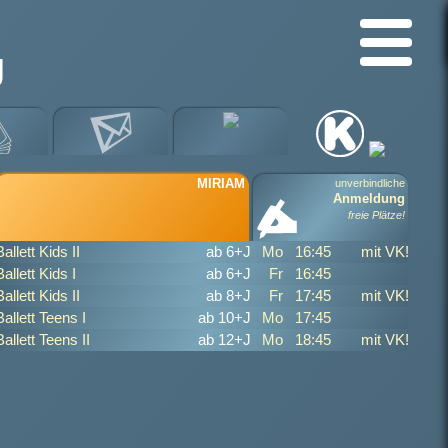
J
MIRIAM
unverbindliche
Anmeldung
freie Plätze!
Ballett Kids II
ab 6+J
Mo
16:45
mit VK!
Ballett Kids I
ab 6+J
Fr
16:45
Ballett Kids II
ab 8+J
Fr
17:45
mit VK!
Ballett Teens I
ab 10+J
Mo
17:45
Ballett Teens II
ab 12+J
Mo
18:45
mit VK!